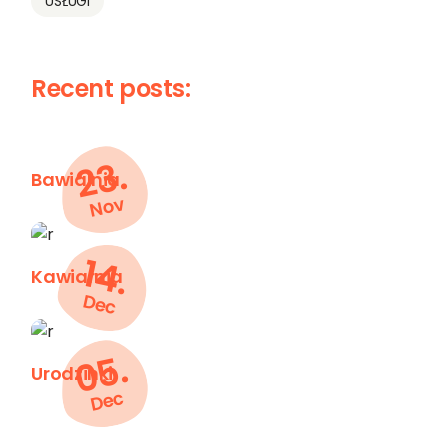
USŁUGI
Recent posts:
23.
Bawialnia
Nov
14.
Kawiarnia
Dec
05.
Urodzinki
Dec