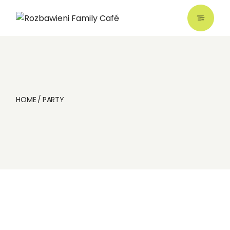
Skip
to
the
content
HOME
PARTY