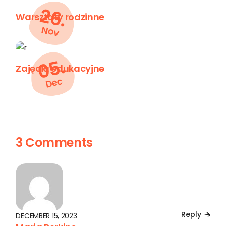
26.
Warsztaty rodzinne
Nov
05.
Zajęcia edukacyjne
Dec
3 Comments
Reply
DECEMBER 15, 2023