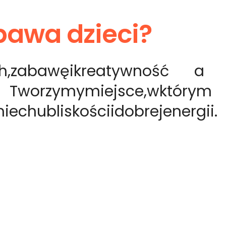
abawa dzieci?
h,
zabawę
i
kreatywność
a
Tworzymy
miejsce,
w
którym
iechu
bliskości
i
dobrej
energii.