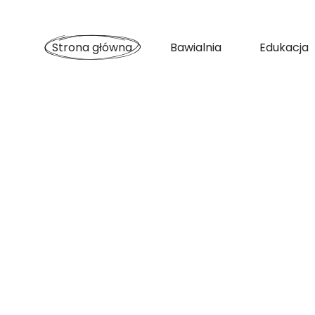
Skip
to
the
content
Strona główna
Bawialnia
Edukacja