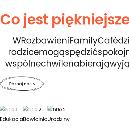
Co jest piękniejs
W
Rozbawieni
Family
Café
dz
rodzice
mogą
spędzić
spokoj
wspólne
chwile
nabierają
wyj
Poznaj nas
Edukacja
Bawialnia
Urodziny