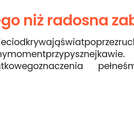
zego niż radosna z
ieci
odkrywają
świat
poprzez
ruc
ny
moment
przy
pysznej
kawie.
ątkowego
znaczenia
pełne
śm