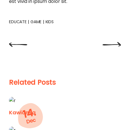
est vivid in ipsum dolor sit.
EDUCATE
GAME
KIDS
Related Posts
14.
Kawiarnia
Dec