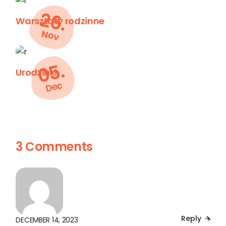
26.
Warsztaty rodzinne
Nov
05.
Urodzinki
Dec
3 Comments
Reply
DECEMBER 14, 2023