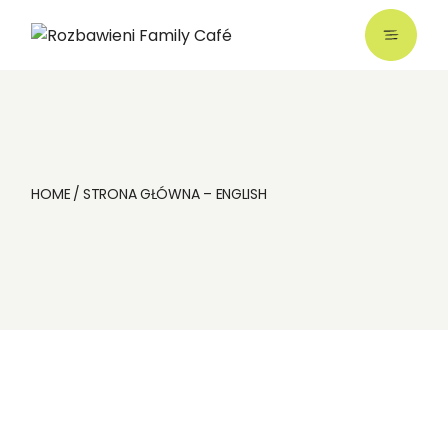
Skip
to
the
content
HOME
STRONA GŁÓWNA – ENGLISH