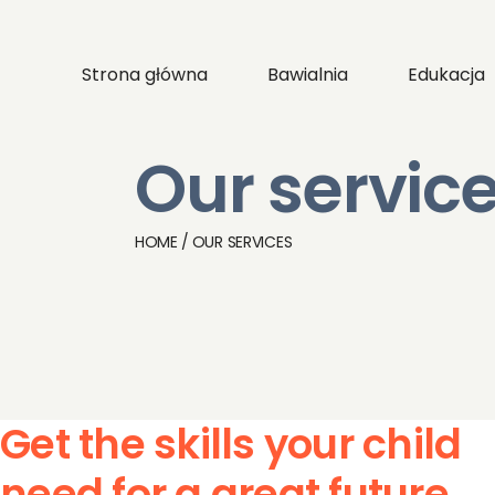
Skip
to
the
content
Strona główna
Bawialnia
Edukacja
Our servic
HOME
OUR SERVICES
Get the skills your child
need for a great future.