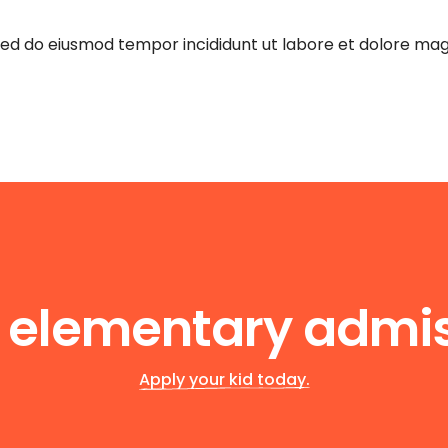
, sed do eiusmod tempor incididunt ut labore et dolore ma
y elementary admis
Apply your kid today.