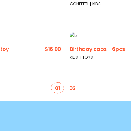
CONFFETI
KIDS
 toy
$
16.00
Birthday caps – 6pcs
KIDS
TOYS
01
02