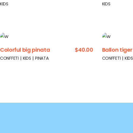
KIDS
KIDS
Colorful big pinata
$
40.00
Ballon tiger
CONFFETI
KIDS
PINATA
CONFFETI
KIDS