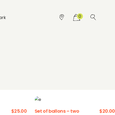
0
$
25.00
Set of ballons – two
$
20.00