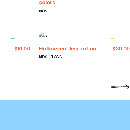
colors
KIDS
$
10.00
Halloween decoration
$
30.00
Sold
New
KIDS
TOYS